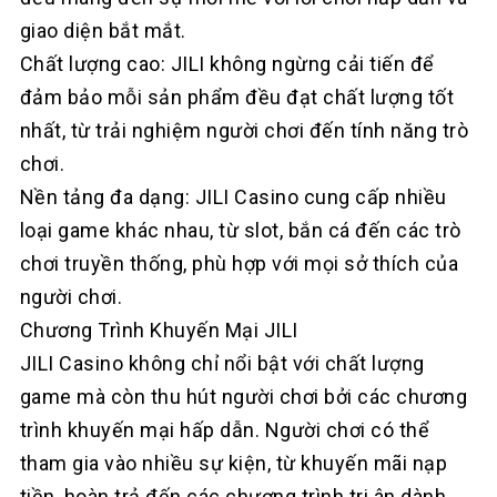
giao diện bắt mắt.
Chất lượng cao: JILI không ngừng cải tiến để
đảm bảo mỗi sản phẩm đều đạt chất lượng tốt
nhất, từ trải nghiệm người chơi đến tính năng trò
chơi.
Nền tảng đa dạng: JILI Casino cung cấp nhiều
loại game khác nhau, từ slot, bắn cá đến các trò
chơi truyền thống, phù hợp với mọi sở thích của
người chơi.
Chương Trình Khuyến Mại JILI
JILI Casino không chỉ nổi bật với chất lượng
game mà còn thu hút người chơi bởi các chương
trình khuyến mại hấp dẫn. Người chơi có thể
tham gia vào nhiều sự kiện, từ khuyến mãi nạp
tiền, hoàn trả đến các chương trình tri ân dành