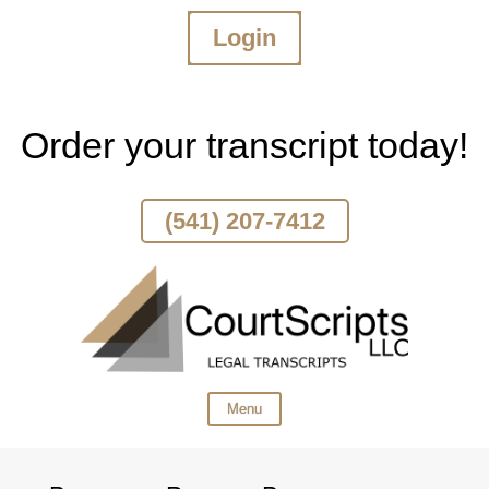
Login
Skip
To
Page
Content
Order your transcript today!
(541) 207-7412
Menu