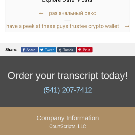
раз анальный секс
have a peek at these guys trustee crypto wallet
Share
Tweet
Tumblr
Pin it
Share:
Order your transcript today!
(541) 207-7412
Company Information
CourtScripts, LLC