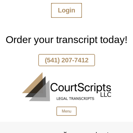
Login
Skip
To
Page
Content
Order your transcript today!
(541) 207-7412
Menu