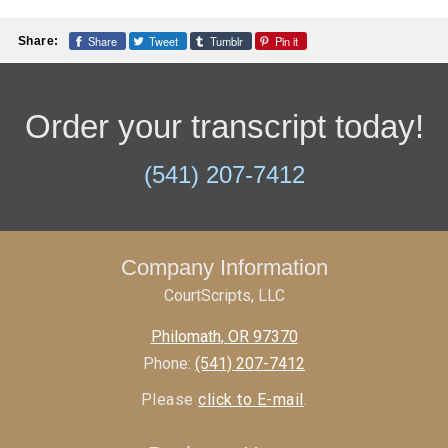
Share
Tweet
Tumblr
Pin it
Share:
Order your transcript today!
(541) 207-7412
Company Information
CourtScripts, LLC
Philomath
,
OR
97370
Phone:
(541) 207-7412
Please
click to E-mail
.