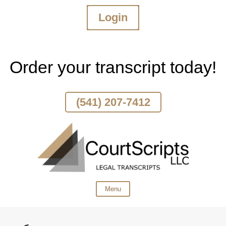
Login
Skip
To
Page
Content
Order your transcript today!
(541) 207-7412
Menu