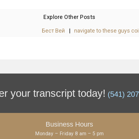
Explore Other Posts
Бест Вей
|
navigate to these guys c
r your transcript today!
(541) 20
Business Hours
Monday – Friday 8 am – 5 pm