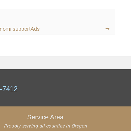
oinomi supportAds
7-7412
Service Area
Proudly serving all counties in Oregon