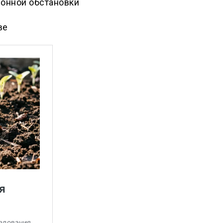
ионной обстановки
ве