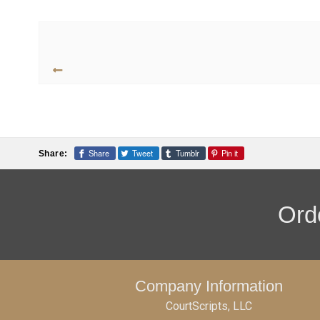
Share
Tweet
Tumblr
Pin it
Share:
Orde
Company Information
CourtScripts, LLC